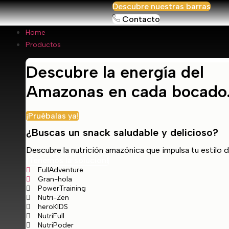
Descubre nuestras barras
Contacto
Home
Productos
Descubre la energía del
Amazonas en cada bocado
¡Pruébalas ya!
¿Buscas un snack saludable y delicioso?
Descubre la nutrición amazónica que impulsa tu estilo d
¡Tenemos la solución!
FullAdventure
Gran-hola
PowerTraining
Nutri-Zen
heroKIDS
NutriFull
NutriPoder