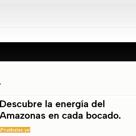
.
Home
Productos
Descubre la energía del
Amazonas en cada bocado.
e vida activo.
¡Pruébalas ya!