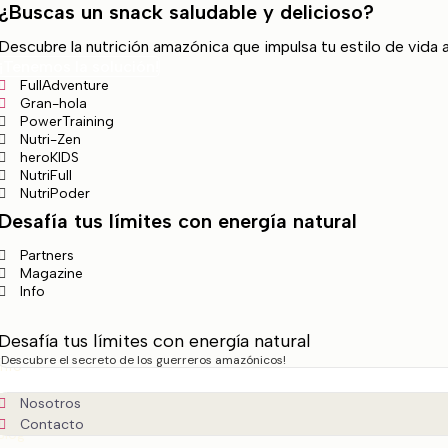
¿Buscas un snack saludable y delicioso?
Descubre la nutrición amazónica que impulsa tu estilo de vida a
¡Tenemos la solución!
FullAdventure
Gran-hola
PowerTraining
Nutri-Zen
heroKIDS
NutriFull
NutriPoder
Desafía tus límites con energía natural
Partners
Magazine
Info
Desafía tus límites con energía natural
¡Descubre el secreto de los guerreros amazónicos!
Info
Nosotros
Contacto
Blog