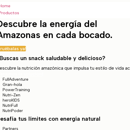
Home
Productos
Descubre la energía del
Amazonas en cada bocado.
vida activo.
Pruébalas ya!
Buscas un snack saludable y delicioso?
escubre la nutrición amazónica que impulsa tu estilo de vida ac
Tenemos la solución!
FullAdventure
Gran-hola
PowerTraining
Nutri-Zen
heroKIDS
NutriFull
NutriPoder
esafía tus límites con energía natural
Partners