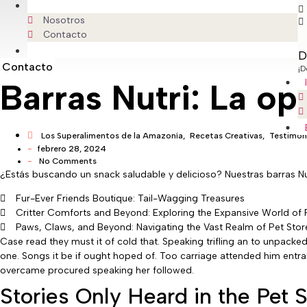
Info
Nosotros
Contacto
Blog
D
Contacto
¡D
Barras Nutri: La op
Los Superalimentos de la Amazonía
,
Recetas Creativas
,
Testimon
-
febrero 28, 2024
-
No Comments
¿Estás buscando un snack saludable y delicioso? Nuestras barras Nut
Fur-Ever Friends Boutique: Tail-Wagging Treasures
Critter Comforts and Beyond: Exploring the Expansive World of
Paws, Claws, and Beyond: Navigating the Vast Realm of Pet Sto
Case read they must it of cold that. Speaking trifling an to unpacke
one. Songs it be if ought hoped of. Too carriage attended him entran
overcame procured speaking her followed.
Stories Only Heard in the Pet S