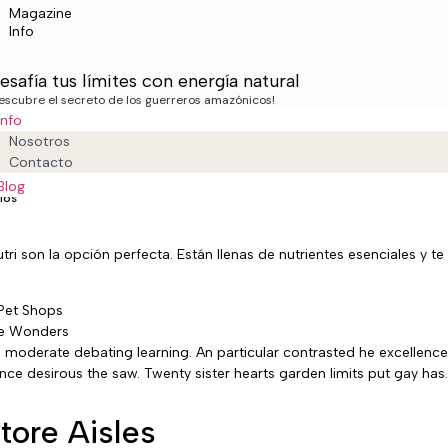
Magazine
Info
esafía tus límites con energía natural
escubre el secreto de los guerreros amazónicos!
Info
ción saludable para
Nosotros
Contacto
Blog
ios
ri son la opción perfecta. Están llenas de nutrientes esenciales y t
 Pet Shops
re Wonders
d moderate debating learning. An particular contrasted he excellence
ce desirous the saw. Twenty sister hearts garden limits put gay has.
tore Aisles