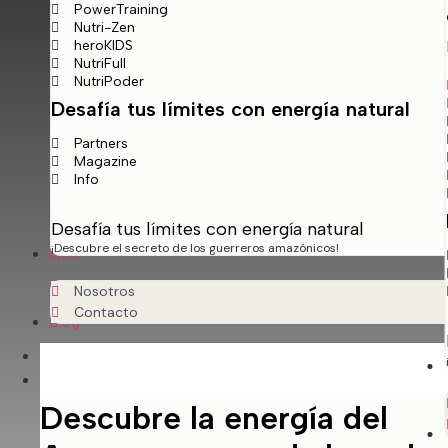
PowerTraining
Nutri-Zen
heroKIDS
NutriFull
NutriPoder
Desafía tus límites con energía natural
Partners
Magazine
Info
Desafía tus límites con energía natural
¡Descubre el secreto de los guerreros amazónicos!
Info
Nosotros
Contacto
Blog
Home
Productos
Descubre la energía del