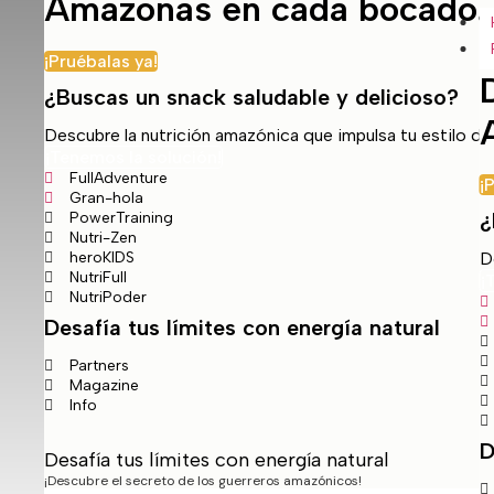
Amazonas en cada bocado.
¡Pruébalas ya!
¿Buscas un snack saludable y delicioso?
Descubre la nutrición amazónica que impulsa tu estilo de 
¡Tenemos la solución!
FullAdventure
¡
Gran-hola
¿
PowerTraining
Nutri-Zen
heroKIDS
D
NutriFull
¡
NutriPoder
Desafía tus límites con energía natural
Partners
Magazine
Info
D
Desafía tus límites con energía natural
¡Descubre el secreto de los guerreros amazónicos!