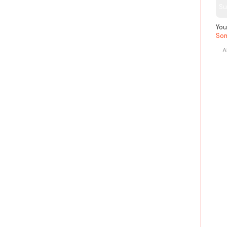
Su
You
Som
A