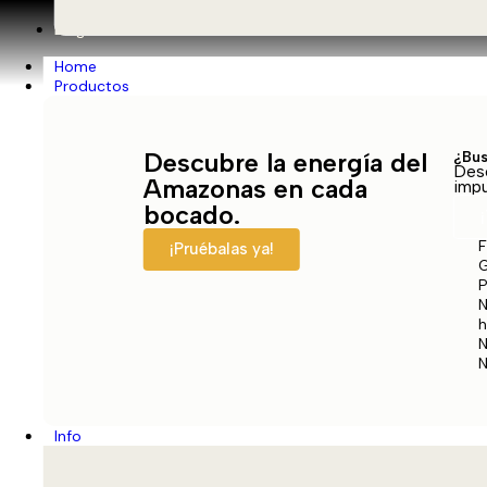
Blog
Home
Productos
Descubre la energía del
¿Bus
Desc
Amazonas en cada
Testimonios
impu
bocado.
F
¡Pruébalas ya!
G
P
Home / Blog / Category
N
h
N
N
Info