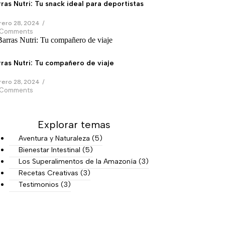
ras Nutri: Tu snack ideal para deportistas
rero 28, 2024
/
 Comments
ras Nutri: Tu compañero de viaje
rero 28, 2024
/
 Comments
Explorar temas
Aventura y Naturaleza
(5)
Bienestar Intestinal
(5)
Los Superalimentos de la Amazonía
(3)
Recetas Creativas
(3)
Testimonios
(3)