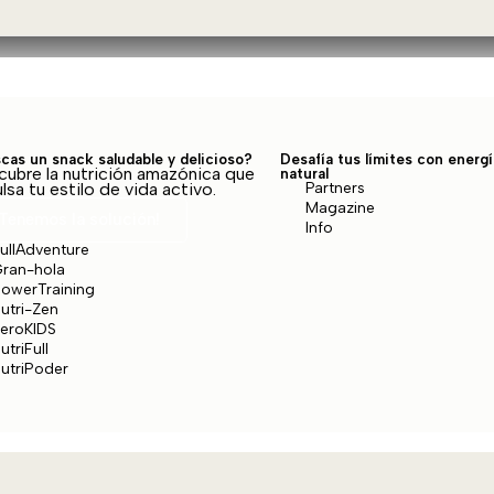
cas un snack saludable y delicioso?
Desafía tus límites con energí
ubre la nutrición amazónica que
natural
lsa tu estilo de vida activo.
Partners
Magazine
¡Tenemos la solución!
Info
ullAdventure
ran-hola
owerTraining
utri-Zen
eroKIDS
utriFull
utriPoder