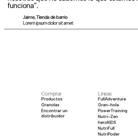
funciona”.
Jaime, Tienda de barrio
Lorem ipsum dolor sit amet
Comprar
Líneas
Productos
FullAdventure
Granolas
Gran-hola
Encontrar un
PowerTraining
distribuidor
Nutri-Zen
heroKIDS
NutriFull
NutriPoder