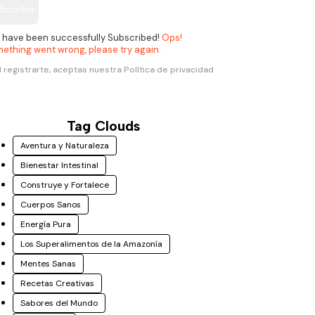
bscribe
 have been successfully Subscribed!
Ops!
ething went wrong, please try again.
l registrarte, aceptas nuestra Política de privacidad
Tag Clouds
Aventura y Naturaleza
Bienestar Intestinal
Construye y Fortalece
Cuerpos Sanos
Energía Pura
Los Superalimentos de la Amazonía
Mentes Sanas
Recetas Creativas
Sabores del Mundo