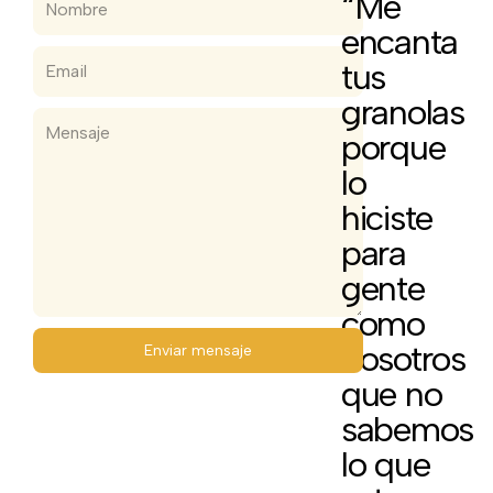
“Me
encanta
tus
granolas
porque
lo
hiciste
para
gente
como
nosotros
Enviar mensaje
que no
sabemos
lo que